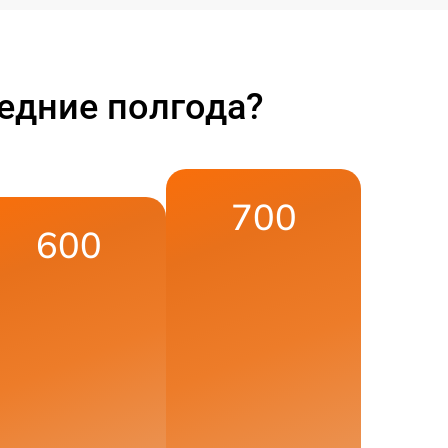
едние полгода?
700
600