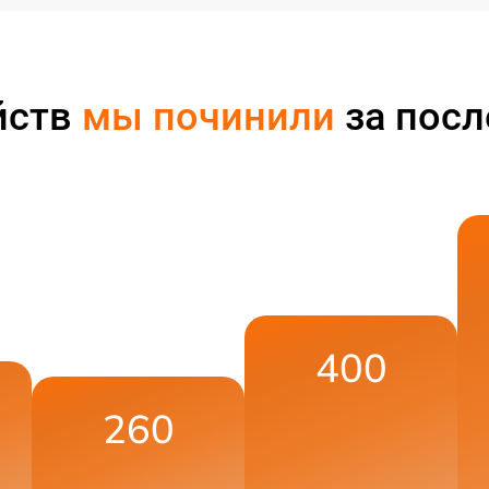
йств
мы починили
за посл
400
260