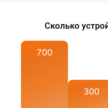
Сколько устро
700
300