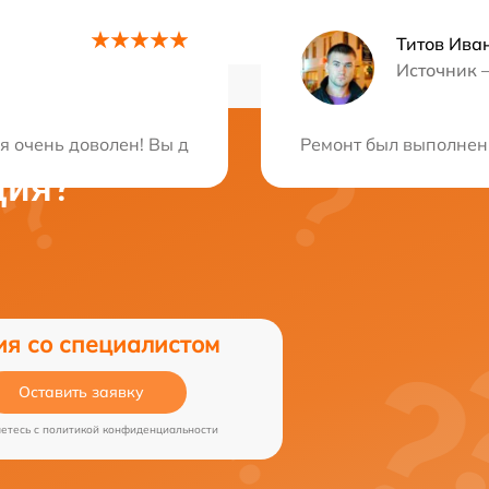
Титов Ива
Источник 
ся очень доволен! Вы действительно профессионалы свое
Ремонт был выполнен 
ция?
ия со специалистом
Оставить заявку
аетесь c
политикой конфиденциальности