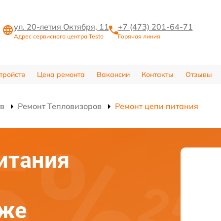
ул. 20-летия Октября, 11
+7 (473) 201-64-71
Адрес сервисного центра Testo
Горячая линия
тройств
Цена ремонта
Вакансии
Контакты
Отзывы
тв
Ремонт Тепловизоров
Ремонт цепи питания
итания
еже